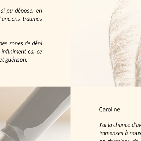
j’ai pu déposer en
d’anciens traumas
des zones de déni
 infiniment car ce
et guérison.
Caroline
J'ai la chance d'a
immenses à nous 
de cheminer, de 