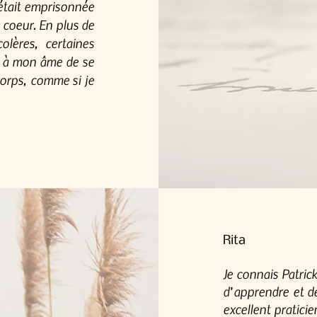
 était emprisonnée
coeur. En plus de
colères, certaines
is à mon âme de se
corps, comme si je
Rita
Je connais Patric
d’apprendre et de
excellent praticie